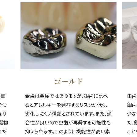
ゴールド
表面
金歯は金属ではありますが、銀歯に比べ
虫歯
を使
るとアレルギーを発症するリスクが低く、
銀歯
なり
劣化しにくい種類とされています。また、適
少な
綴物
合性が良いので虫歯が再発する可能性も
た、
ただ
抑えられます。このように機能性が高い素
こと