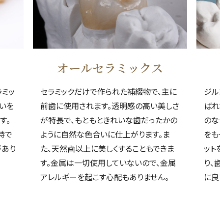
オールセラミックス
ラミッ
セラミックだけで作られた補綴物で、主に
ジル
合いを
前歯に使用されます。透明感の高い美しさ
ばれ
す。
が特長で、もともときれいな歯だったかの
のな
持で
ように自然な色合いに仕上がります。ま
をも
があり
た、天然歯以上に美しくすることもできま
ット
す。金属は一切使用していないので、金属
り、
アレルギーを起こす心配もありません。
に良